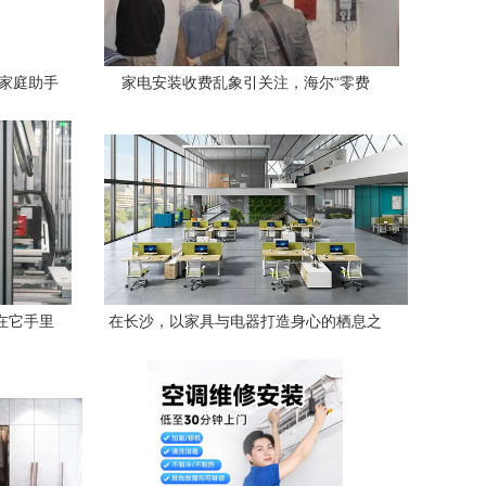
的家庭助手
家电安装收费乱象引关注，海尔“零费
用”安装再树行业典范
在它手里
在长沙，以家具与电器打造身心的栖息之
隐形革命
所