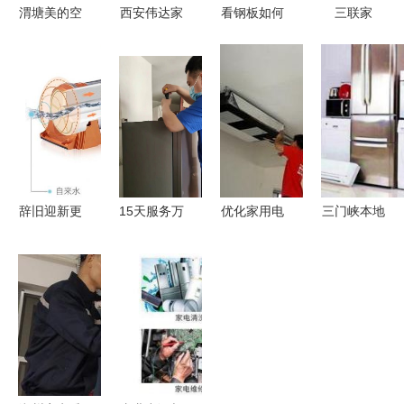
渭塘美的空
西安伟达家
看钢板如何
三联家
调授权维修
电 进口空
变冰箱 夏
电“杀”回济
寻找专业与
气净化器专
普八尾工厂
南 十二年
信赖的终端
业维修服
潜入记(4)
江湖梦，能
指南
务，品质保
——探秘家
否卷起新风
障，滤网更
用电器安装
云？
换安装无忧
服务之道
辞旧迎新更
15天服务万
优化家用电
三门峡本地
要有‘净’有
余户！上
器安装服务
家电精修与
道 净水家
海“冰箱
中国家电网
热水器升级
电让你过年
热”再现海
的售后保障
服务 平价
安心过大年
尔速度 家
新篇章
专业，安心
用电器安装
无忧
服务的极速
革命