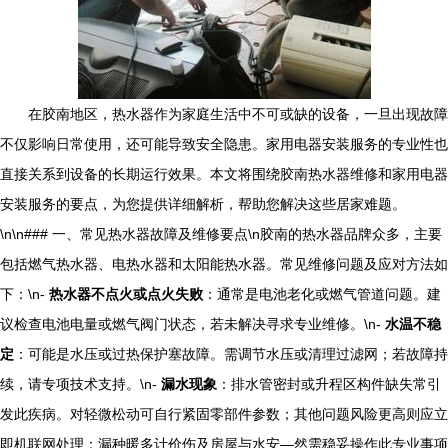
在胶南地区，热水器作为家庭生活中不可或缺的设备，一旦出现故障
不仅影响日常使用，还可能导致安全隐患。家用电器安装服务的专业性也
直接关系到设备的长期运行效果。本文将围绕胶南热水器维修和家用电器
安装服务的要点，为您提供详细解析，帮助您解决这些居家难题。
\n\n### 一、常见热水器故障及维修要点\n胶南的热水器品牌众多，主要
包括燃气热水器、电热水器和太阳能热水器。常见维修问题及应对方法如
下：\n-
热水器不点火或点火失败
：通常是电池老化或燃气管道问题。建
议检查电池电量或燃气阀门状态，若未解决寻求专业维修。\n-
水温不稳
定
：可能是水压或过热保护塞故障。需调节水压或清理过滤网；若故障持
续，请专项技术支持。\n-
漏水现象
：排水管密封或升程区构件缺失常引
发此疾病。对轻微松动可自行紧固零部件参数；其他问题风险更高则应立
即机联网处理：漏种暖多计价伤及房屋与水安—然需稳妥操作此专业事项