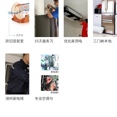
信赖的终端
业维修服
潜入记(4)
江湖梦，能
指南
务，品质保
——探秘家
否卷起新风
障，滤网更
用电器安装
云？
换安装无忧
服务之道
辞旧迎新更
15天服务万
优化家用电
三门峡本地
要有‘净’有
余户！上
器安装服务
家电精修与
道 净水家
海“冰箱
中国家电网
热水器升级
电让你过年
热”再现海
的售后保障
服务 平价
安心过大年
尔速度 家
新篇章
专业，安心
用电器安装
无忧
服务的极速
革命
湖州家电维
专业空调与
修与安装服
家电服务
务全攻略
从南头到东