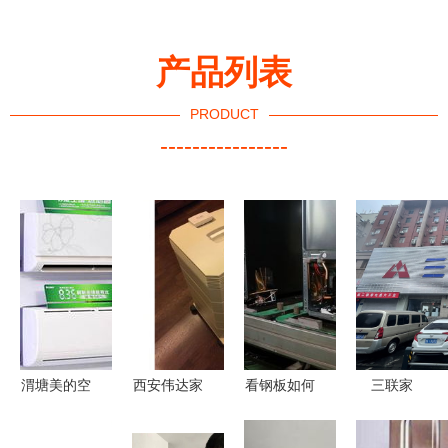
产品列表
PRODUCT
----------------
渭塘美的空
西安伟达家
看钢板如何
三联家
调授权维修
电 进口空
变冰箱 夏
电“杀”回济
寻找专业与
气净化器专
普八尾工厂
南 十二年